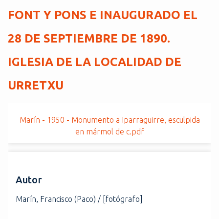
i
FONT Y PONS E INAUGURADO EL
n
c
28 DE SEPTIEMBRE DE 1890.
i
p
IGLESIA DE LA LOCALIDAD DE
a
l
URRETXU
Marín - 1950 - Monumento a Iparraguirre, esculpida
en mármol de c.pdf
Autor
Marín, Francisco (Paco) / [fotógrafo]