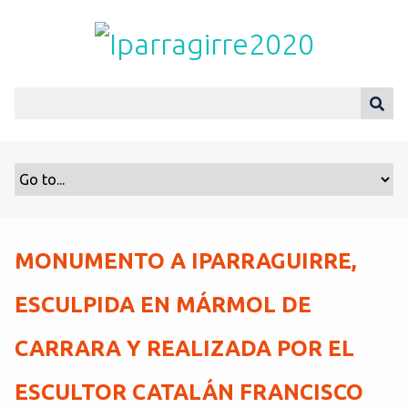
S
a
l
t
a
r
a
l
c
o
n
t
MONUMENTO A IPARRAGUIRRE,
e
n
ESCULPIDA EN MÁRMOL DE
i
d
CARRARA Y REALIZADA POR EL
o
p
ESCULTOR CATALÁN FRANCISCO
r