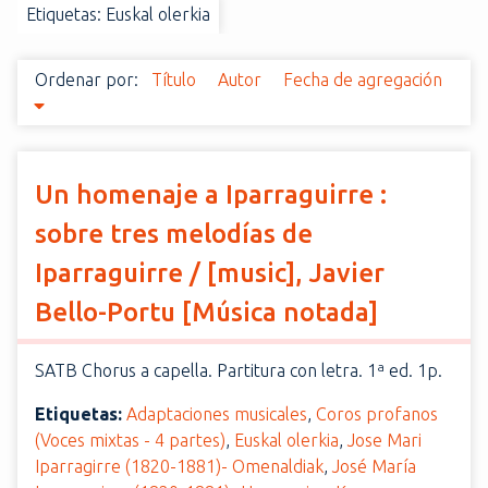
Etiquetas: Euskal olerkia
i
n
c
Ordenar por:
Título
Autor
Fecha de agregación
i
p
a
l
Un homenaje a Iparraguirre :
sobre tres melodías de
Iparraguirre / [music], Javier
Bello-Portu [Música notada]
SATB Chorus a capella. Partitura con letra. 1ª ed. 1p.
Etiquetas:
Adaptaciones musicales
,
Coros profanos
(Voces mixtas - 4 partes)
,
Euskal olerkia
,
Jose Mari
Iparragirre (1820-1881)- Omenaldiak
,
José María