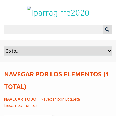
S
a
l
t
a
r
a
l
c
o
n
t
NAVEGAR POR LOS ELEMENTOS (1
e
n
TOTAL)
i
d
NAVEGAR TODO
Navegar por Etiqueta
o
Buscar elementos
p
r