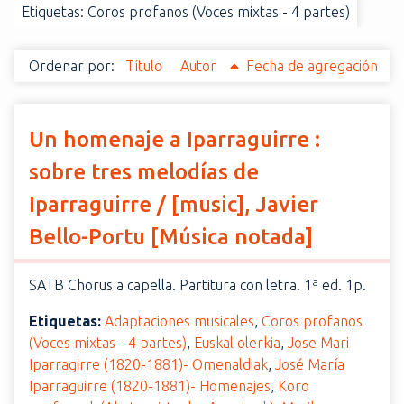
Etiquetas: Coros profanos (Voces mixtas - 4 partes)
i
n
c
Ordenar por:
Título
Autor
Fecha de agregación
i
p
a
Un homenaje a Iparraguirre :
l
sobre tres melodías de
Iparraguirre / [music], Javier
Bello-Portu [Música notada]
SATB Chorus a capella. Partitura con letra. 1ª ed. 1p.
Etiquetas:
Adaptaciones musicales
,
Coros profanos
(Voces mixtas - 4 partes)
,
Euskal olerkia
,
Jose Mari
Iparragirre (1820-1881)- Omenaldiak
,
José María
Iparraguirre (1820-1881)- Homenajes
,
Koro