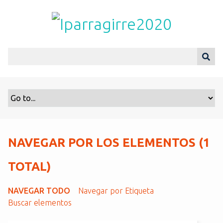
S
a
l
t
a
r
a
l
c
o
n
t
NAVEGAR POR LOS ELEMENTOS (1
e
n
TOTAL)
i
d
NAVEGAR TODO
Navegar por Etiqueta
o
Buscar elementos
p
r