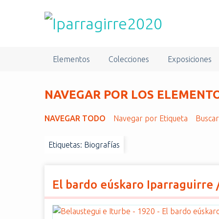
S
a
l
t
a
Elementos
Colecciones
Exposiciones
r
a
l
NAVEGAR POR LOS ELEMENTOS
c
o
NAVEGAR TODO
Navegar por Etiqueta
Busca
n
t
Etiquetas: Biografías
e
n
i
d
El bardo eúskaro Iparraguirre 
o
p
r