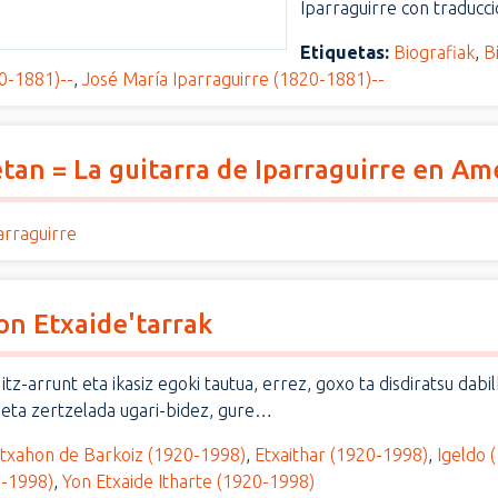
Iparraguirre con traducció
Etiquetas:
Biografiak
,
B
20-1881)--
,
José María Iparraguirre (1820-1881)--
tan = La guitarra de Iparraguirre en Am
arraguirre
on Etxaide'tarrak
tz-arrunt eta ikasiz egoki tautua, errez, goxo ta disdiratsu dabi
n eta zertzelada ugari-bidez, gure…
txahon de Barkoiz (1920-1998)
,
Etxaithar (1920-1998)
,
Igeldo 
0-1998)
,
Yon Etxaide Itharte (1920-1998)