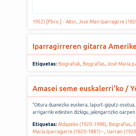
i
n
c
1952) [Pbro.] - Aitor
,
Jose Mari Iparragirre (18
i
p
a
Iparragirreren gitarra Amerike
l
Etiquetas:
Biografiak
,
Biografías
,
José María p
Amasei seme euskalerri'ko / Y
"Oitura duanezko euskera, lapurt-giputz-osotua, i
arrigarriki edesten dizkigu, jakingarrizko oarpe
Etiquetas:
Aldapeko (1920-1998)
,
Biografías
,
E
María Iparraguirre (1820-1881)--
,
Uarrain (192