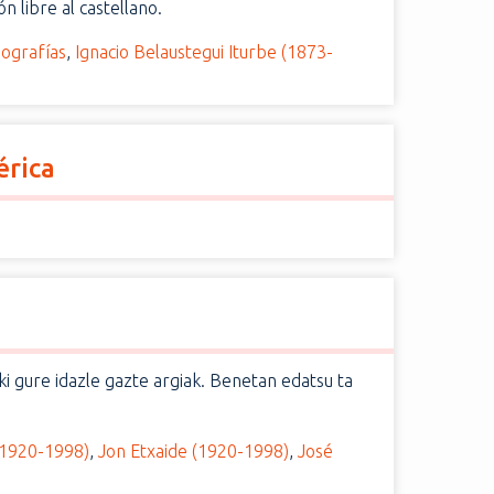
n libre al castellano.
iografías
,
Ignacio Belaustegui Iturbe (1873-
érica
lki gure idazle gazte argiak. Benetan edatsu ta
(1920-1998)
,
Jon Etxaide (1920-1998)
,
José