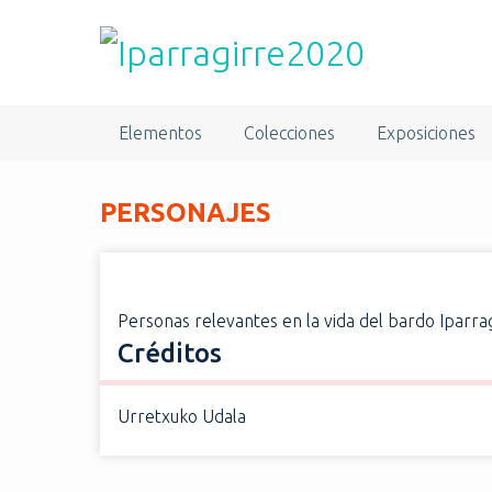
S
a
l
t
a
Elementos
Colecciones
Exposiciones
r
a
l
PERSONAJES
c
o
n
t
Personas relevantes en la vida del bardo Iparra
e
Créditos
n
i
d
Urretxuko Udala
o
p
r