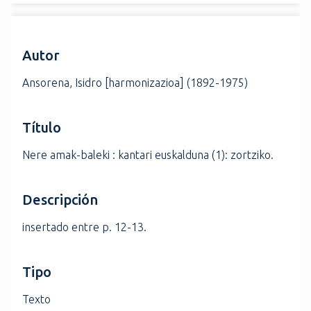
i
n
c
Autor
i
p
Ansorena, Isidro [harmonizazioa] (1892-1975)
a
l
Título
Nere amak-baleki : kantari euskalduna (1): zortziko.
Descripción
insertado entre p. 12-13.
Tipo
Texto