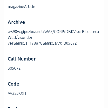
magazineArticle
Archive
w390w.gipuzkoa.net/WAS/CORP/DBKVisorBiblioteca
WEB/visor.do?
ver&amicus=178878&amicusArt=305072
Call Number
305072
Code
AV2SJKXH