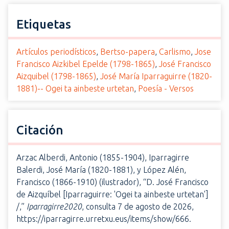
Etiquetas
Artículos periodísticos
,
Bertso-papera
,
Carlismo
,
Jose
Francisco Aizkibel Epelde (1798-1865)
,
José Francisco
Aizquibel (1798-1865)
,
José María Iparraguirre (1820-
1881)-- Ogei ta ainbeste urtetan
,
Poesía - Versos
Citación
Arzac Alberdi, Antonio (1855-1904), Iparragirre
Balerdi, José María (1820-1881), y López Alén,
Francisco (1866-1910) (ilustrador), “D. José Francisco
de Aizquíbel [Iparraguirre: 'Ogei ta ainbeste urtetan']
/,”
Iparragirre2020
, consulta 7 de agosto de 2026,
https://iparragirre.urretxu.eus/items/show/666
.