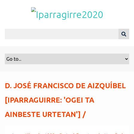
S
a
l
t
a
r
a
l
c
o
n
t
D. JOSÉ FRANCISCO DE AIZQUÍBEL
e
n
[IPARRAGUIRRE: 'OGEI TA
i
d
AINBESTE URTETAN'] /
o
p
r