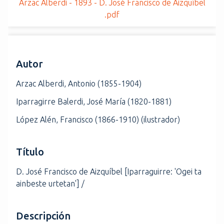
Arzac Alberdi - 1893 - D. José Francisco de Aizquíbel
i
.pdf
n
c
i
p
Autor
a
l
Arzac Alberdi, Antonio (1855-1904)
Iparragirre Balerdi, José María (1820-1881)
López Alén, Francisco (1866-1910) (ilustrador)
Título
D. José Francisco de Aizquíbel [Iparraguirre: 'Ogei ta
ainbeste urtetan'] /
Descripción