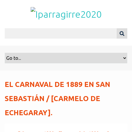
S
a
l
t
a
r
a
l
c
o
n
t
EL CARNAVAL DE 1889 EN SAN
e
n
SEBASTIÁN / [CARMELO DE
i
d
ECHEGARAY].
o
p
r