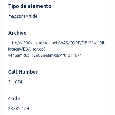
Tipo de elemento
magazineArticle
Archive
http://w390w.gipuzkoa.net/WAS/CORP/DBKVisorBibl
iotecaWEB/visor.do?
ver&amicus=178878&amicusArt=311674
Call Number
311674
Code
2KZKSDZH