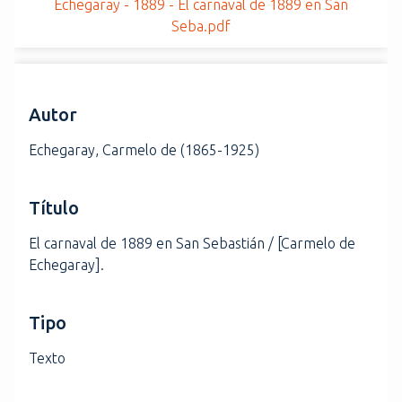
Echegaray - 1889 - El carnaval de 1889 en San
i
Seba.pdf
n
c
i
p
Autor
a
l
Echegaray, Carmelo de (1865-1925)
Título
El carnaval de 1889 en San Sebastián / [Carmelo de
Echegaray].
Tipo
Texto