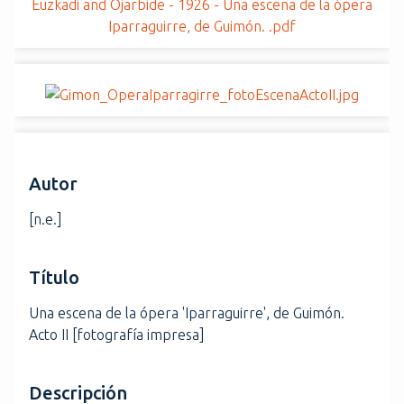
Euzkadi and Ojarbide - 1926 - Una escena de la ópera
i
Iparraguirre, de Guimón. .pdf
n
c
i
p
a
l
Autor
[n.e.]
Título
Una escena de la ópera 'Iparraguirre', de Guimón.
Acto II [fotografía impresa]
Descripción