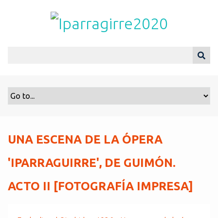
S
a
l
t
a
r
a
l
c
o
n
t
UNA ESCENA DE LA ÓPERA
e
n
'IPARRAGUIRRE', DE GUIMÓN.
i
d
ACTO II [FOTOGRAFÍA IMPRESA]
o
p
r