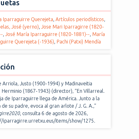
quetas
a Iparraguirre Querejeta
,
Artículos periodísticos
,
las, José (yerno)
,
Jose Mari Iparragirre (1820-
--
,
José María Iparraguirre (1820-1881)--
,
María
guirre Querejeta (-1936)
,
Pachi (Patxi) Mendía
ación
 Arriola, Justo (1900-1994) y Madinaveitia
 Herminio (1867-1943) (director), “En Villarreal.
ja de Iparraguirre llega de América. Junto a la
de su padre, evoca al gran arlote / J. G. A.,”
girre2020
, consulta 6 de agosto de 2026,
://iparragirre.urretxu.eus/items/show/1275
.