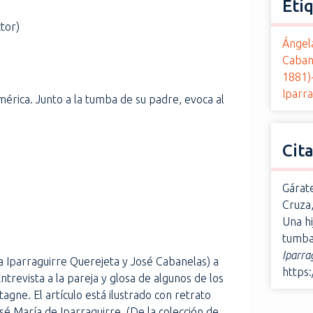
Eti
tor)
Ángel
Cabane
1881)
Iparra
América. Junto a la tumba de su padre, evoca al
Cit
Gárate
Cruza,
Una hi
tumba 
Iparra
a Iparraguirre Querejeta y José Cabanelas) a
https
trevista a la pareja y glosa de algunos de los
gne. El artículo está ilustrado con retrato
osé María de Iparraguirre. (De la colección de