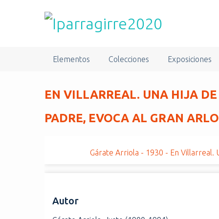
S
a
l
t
a
Elementos
Colecciones
Exposiciones
r
a
l
EN VILLARREAL. UNA HIJA D
c
o
PADRE, EVOCA AL GRAN ARLOTE
n
t
e
Gárate Arriola - 1930 - En Villarreal.
n
i
d
o
Autor
p
r