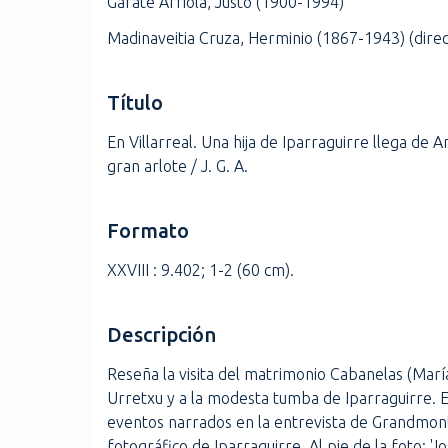
Gárate Arriola, Justo (1900-1994)
i
Madinaveitia Cruza, Herminio (1867-1943) (direc
n
c
i
Título
p
a
En Villarreal. Una hija de Iparraguirre llega de 
l
gran arlote / J. G. A.
Formato
XXVIII : 9.402; 1-2 (60 cm).
Descripción
Reseña la visita del matrimonio Cabanelas (Marí
Urretxu y a la modesta tumba de Iparraguirre. En
eventos narrados en la entrevista de Grandmonta
fotográfico de Iparraguirre. Al pie de la foto: 'J