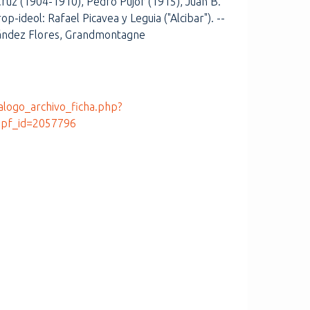
Cruz (1904-1910), Pedro Pujor (1915), Juan B.
p-ideol: Rafael Picavea y Leguia ("Alcibar"). --
nández Flores, Grandmontagne
talogo_archivo_ficha.php?
pf_id=2057796