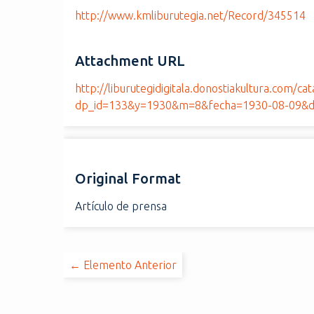
http://www.kmliburutegia.net/Record/345514
Attachment URL
http://liburutegidigitala.donostiakultura.com/ca
dp_id=133&y=1930&m=8&fecha=1930-08-09&d
Original Format
Artículo de prensa
← Elemento Anterior