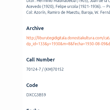
Dtor: Herminio Madinabeitia (1903), Juan de la 
Acevedo (1920), Felipe urcola (1921-1936). -- Pro
Col: Azorín, Ramiro de Maeztu, Baroja, W. Fer
Archive
http://liburutegidigitala.donostiakultura.com/ca
dp_id=133&y=1930&m=8&fecha=1930-08-09&d
Call Number
70124-7 / (KM)70152
Code
DXCG3B59