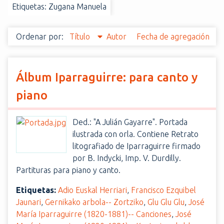
Etiquetas: Zugana Manuela
i
n
c
Ordenar por:
Título
Autor
Fecha de agregación
i
p
a
Álbum Iparraguirre: para canto y
l
piano
Ded.: "A Julián Gayarre". Portada
ilustrada con orla. Contiene Retrato
litografiado de Iparraguirre firmado
por B. Indycki, Imp. V. Durdilly.
Partituras para piano y canto.
Etiquetas:
Adio Euskal Herriari
,
Francisco Ezquibel
Jaunari
,
Gernikako arbola-- Zortziko
,
Glu Glu Glu
,
José
María Iparraguirre (1820-1881)-- Canciones
,
José