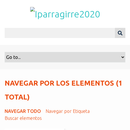
S
a
l
t
a
r
a
l
c
o
n
t
NAVEGAR POR LOS ELEMENTOS (1
e
n
TOTAL)
i
d
NAVEGAR TODO
Navegar por Etiqueta
o
Buscar elementos
p
r