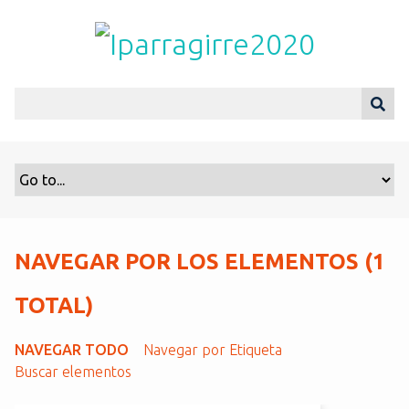
S
a
l
t
a
r
a
l
c
o
n
t
NAVEGAR POR LOS ELEMENTOS (1
e
n
TOTAL)
i
d
NAVEGAR TODO
Navegar por Etiqueta
o
Buscar elementos
p
r