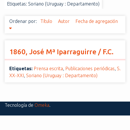
Etiquetas: Soriano (Uruguay : Departamento)
i
n
c
Ordenar por:
Título
Autor
Fecha de agregación
i
p
a
l
1860, José Mª Iparraguirre / F.C.
Etiquetas:
Prensa escrita
,
Publicaciones periódicas
,
S.
XX-XXI
,
Soriano (Uruguay : Departamento)
Tecnología de
Omeka
.