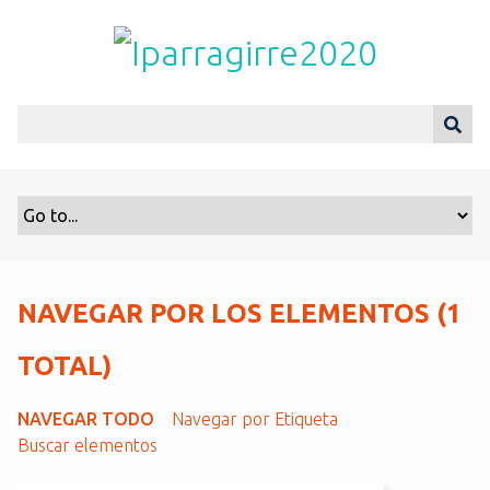
S
a
l
t
a
r
a
l
c
o
n
t
NAVEGAR POR LOS ELEMENTOS (1
e
n
TOTAL)
i
d
NAVEGAR TODO
Navegar por Etiqueta
o
Buscar elementos
p
r