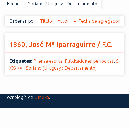
Etiquetas: Soriano (Uruguay : Departamento)
i
n
c
Ordenar por:
Título
Autor
Fecha de agregación
i
p
a
1860, José Mª Iparraguirre / F.C.
l
Etiquetas:
Prensa escrita
,
Publicaciones periódicas
,
S.
XX-XXI
,
Soriano (Uruguay : Departamento)
Tecnología de
Omeka
.