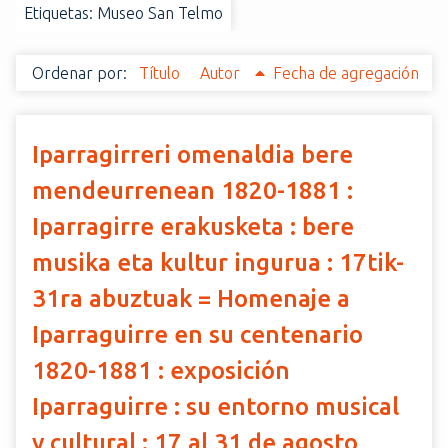
Etiquetas: Museo San Telmo
i
n
c
Ordenar por:
Título
Autor
Fecha de agregación
i
p
a
Iparragirreri omenaldia bere
l
mendeurrenean 1820-1881 :
Iparragirre erakusketa : bere
musika eta kultur ingurua : 17tik-
31ra abuztuak = Homenaje a
Iparraguirre en su centenario
1820-1881 : exposición
Iparraguirre : su entorno musical
y cultural : 17 al 31 de agosto