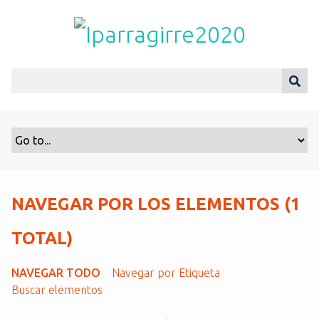
S
a
l
t
a
r
a
l
c
o
n
t
NAVEGAR POR LOS ELEMENTOS (1
e
n
TOTAL)
i
d
NAVEGAR TODO
Navegar por Etiqueta
o
Buscar elementos
p
r