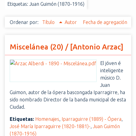
Etiquetas: Juan Guimón (1870-1916)
i
n
c
Ordenar por:
Título
Autor
Fecha de agregación
i
p
a
Miscelánea (20) / [Antonio Arzac]
l
El jóven é
inteligente
músico D.
Juan
Guimon, autor de la ópera bascongada Iparragirre, ha
sido nombrado Director de la banda municipal de esta
Ciudad.
Etiquetas:
Homenajes
,
Iparraguirre (1889) - Ópera
,
José María Iparraguirre (1820-1881)-
,
Juan Guimón
(1870-1916)