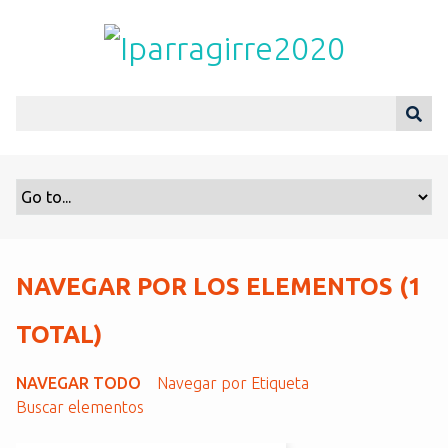
S
a
l
t
a
r
a
l
c
o
n
t
NAVEGAR POR LOS ELEMENTOS (1
e
n
TOTAL)
i
d
NAVEGAR TODO
Navegar por Etiqueta
o
Buscar elementos
p
r