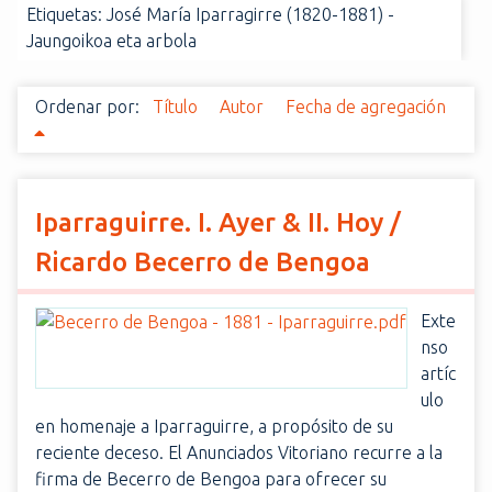
Etiquetas: José María Iparragirre (1820-1881) -
i
Jaungoikoa eta arbola
n
c
i
Ordenar por:
Título
Autor
Fecha de agregación
p
a
l
Iparraguirre. I. Ayer & II. Hoy /
Ricardo Becerro de Bengoa
Exte
nso
artíc
ulo
en homenaje a Iparraguirre, a propósito de su
reciente deceso. El Anunciados Vitoriano recurre a la
firma de Becerro de Bengoa para ofrecer su