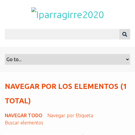
S
a
l
t
a
r
a
l
c
o
n
t
NAVEGAR POR LOS ELEMENTOS (1
e
n
TOTAL)
i
d
NAVEGAR TODO
Navegar por Etiqueta
o
Buscar elementos
p
r