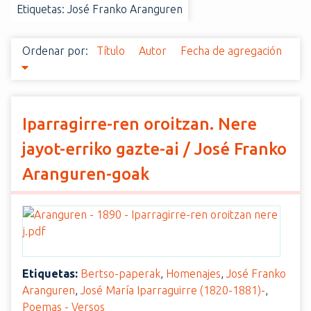
Etiquetas: José Franko Aranguren
i
n
c
Ordenar por:
Título
Autor
Fecha de agregación
i
p
a
l
Iparragirre-ren oroitzan. Nere
jayot-erriko gazte-ai / José Franko
Aranguren-goak
Etiquetas:
Bertso-paperak
,
Homenajes
,
José Franko
Aranguren
,
José María Iparraguirre (1820-1881)-
,
Poemas - Versos