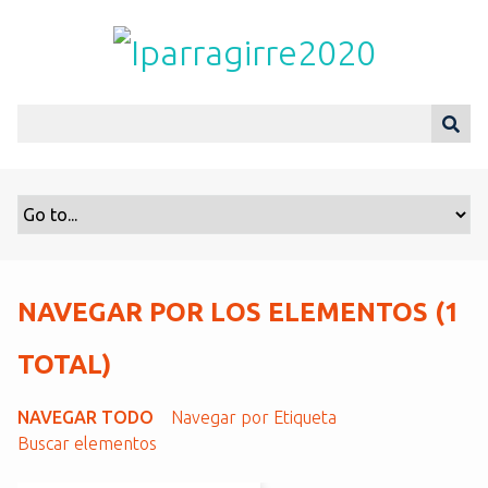
S
a
l
t
a
r
a
l
c
o
n
t
NAVEGAR POR LOS ELEMENTOS (1
e
n
TOTAL)
i
d
NAVEGAR TODO
Navegar por Etiqueta
o
Buscar elementos
p
r