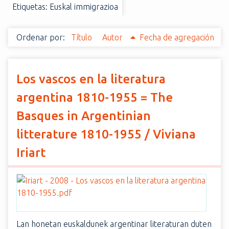
Etiquetas: Euskal immigrazioa
i
n
c
Ordenar por:
Título
Autor
Fecha de agregación
i
p
a
Los vascos en la literatura
l
argentina 1810-1955 = The
Basques in Argentinian
litterature 1810-1955 / Viviana
Iriart
Lan honetan euskaldunek argentinar literaturan duten