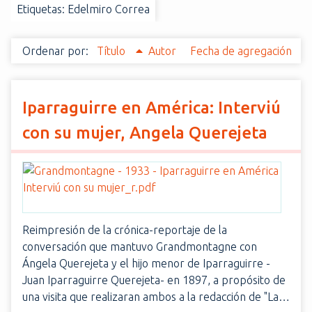
Etiquetas: Edelmiro Correa
i
n
c
Ordenar por:
Título
Autor
Fecha de agregación
i
p
a
Iparraguirre en América: Interviú
l
con su mujer, Angela Querejeta
Reimpresión de la crónica-reportaje de la
conversación que mantuvo Grandmontagne con
Ángela Querejeta y el hijo menor de Iparraguirre -
Juan Iparraguirre Querejeta- en 1897, a propósito de
una visita que realizaran ambos a la redacción de "La…