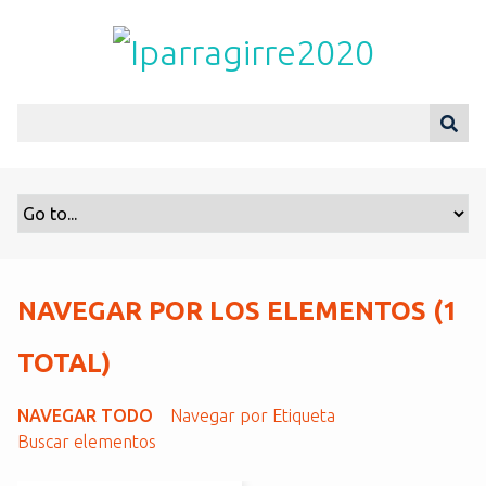
S
a
l
t
a
r
a
l
c
o
n
t
NAVEGAR POR LOS ELEMENTOS (1
e
n
TOTAL)
i
d
NAVEGAR TODO
Navegar por Etiqueta
o
Buscar elementos
p
r