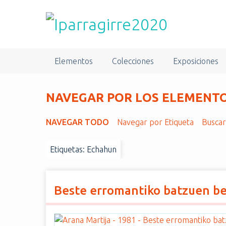
S
a
l
t
a
Elementos
Colecciones
Exposiciones
r
a
l
NAVEGAR POR LOS ELEMENTOS
c
o
NAVEGAR TODO
Navegar por Etiqueta
Busca
n
t
Etiquetas: Echahun
e
n
i
d
Beste erromantiko batzuen b
o
p
r