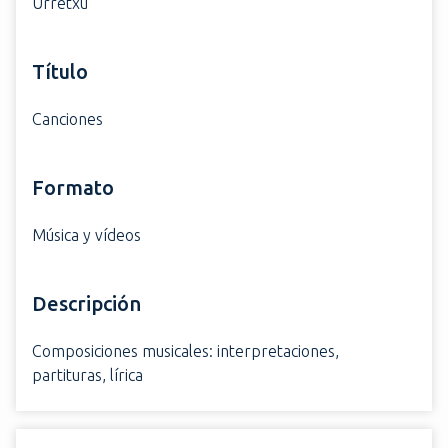
Urretxu
i
n
c
Título
i
p
Canciones
a
l
Formato
Música y vídeos
Descripción
Composiciones musicales: interpretaciones,
partituras, lírica