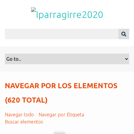
S
a
l
t
a
r
a
l
c
o
n
t
NAVEGAR POR LOS ELEMENTOS
e
n
(620 TOTAL)
i
d
Navegar todo
Navegar por Etiqueta
o
Buscar elementos
p
r