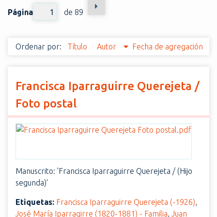
i
Página
de 89
n
c
i
Ordenar por:
Título
Autor
Fecha de agregación
p
a
l
Francisca Iparraguirre Querejeta /
Foto postal
Manuscrito: 'Francisca Iparraguirre Querejeta / (Hijo
segunda)'
Etiquetas:
Francisca Iparraguirre Querejeta (-1926)
,
José María Iparragirre (1820-1881) - Familia
,
Juan